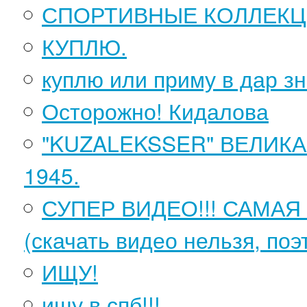
СПОРТИВНЫЕ КОЛЛЕК
КУПЛЮ.
куплю или приму в дар зн
Осторожно! Кидалова
"KUZALEKSSER" ВЕЛИК
1945.
СУПЕР ВИДЕО!!! САМА
(скачать видео нельзя, по
ИЩУ!
ищу в спб!!!