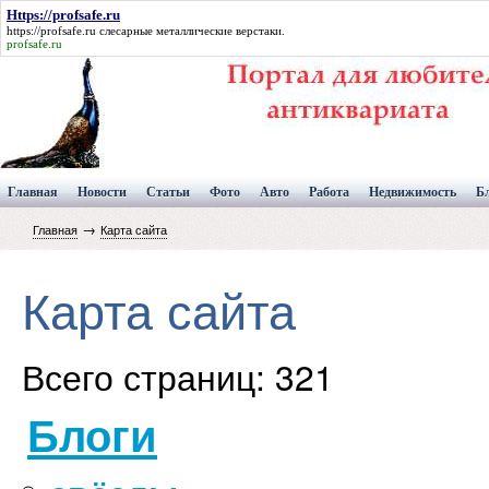
Https://profsafe.ru
https://profsafe.ru
слесарные металлические верстаки.
profsafe.ru
Главная
Новости
Статьи
Фото
Авто
Работа
Недвижимость
Б
→
Главная
Карта сайта
Карта сайта
Всего страниц: 321
Блоги