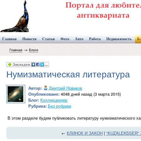
Главная
Новости
Статьи
Фото
Авто
Работа
Недвижимость
Б
→
Главная
Блоги
Нумизматическая литература
Автор:
Дмитрий Новиков
Опубликовано:
4048 дней назад (3 марта 2015)
Блог:
Коллекционер
Рубрика:
Без рубрики
В этом разделе будем публиковать литературу нумизматического ха
←
КЛИНОК И ЗАКОН
|
"KUZALEKSSER" Х