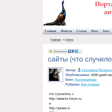
Главная
Новости
Статьи
Фото
Авто
→
Главная
Блоги
сайты (что случило
Автор:
Екатерина Петраус
Опубликовано:
4030 дней наз
Блог:
Коллекционер
Рубрика:
Без рубрики
что случилось с
http://www.ks-forum.ru
и
http://jukate.ru