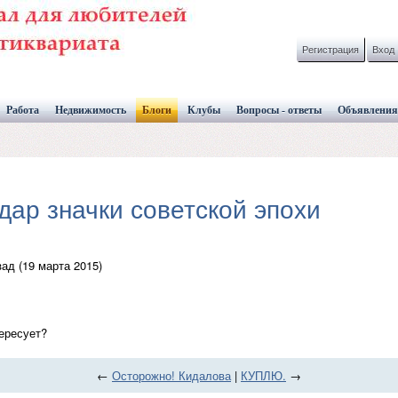
Регистрация
Вход
Работа
Недвижимость
Блоги
Клубы
Вопросы - ответы
Объявления
дар значки советской эпохи
ад (19 марта 2015)
тересует?
←
Осторожно! Кидалова
|
КУПЛЮ.
→