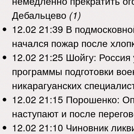
немедленно прекратить ог
Заметили ошибку в тексте? Выделите её и нажмите Ctrl-Enter, чтобы
Дебальцево
(1)
12.02 21:39
В подмосковно
начался пожар после хлопк
12.02 21:25
Шойгу: Россия 
программы подготовки во
никарагуанских специалис
12.02 21:15
Порошенко: О
наступают и после перего
12.02 21:10
Чиновник ликв