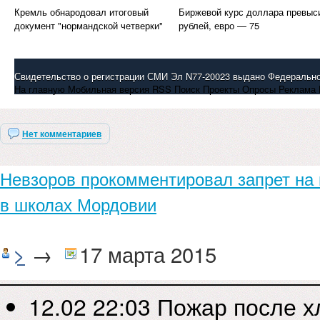
Кремль обнародовал итоговый
Биржевой курс доллара превыс
документ "нормандской четверки"
рублей, евро — 75
Свидетельство о регистрации СМИ Эл N77-20023 выдано Федерально
На главную Мобильная версия RSS Поиск Проекты Опросы Реклама 
коммуникаций и охране культурного наследия 15.10.2004. Свидетел
Нет комментариев
по делам печати, телерадиовещания и средств массовой информации
Невзоров прокомментировал запрет на
в школах Мордовии
>
→
17 марта 2015
© 2000-2015 Росбалт.RU
Все права на материалы, размещенные на сайте ИА «Росбалт», защ
12.02 22:03
Пожар после х