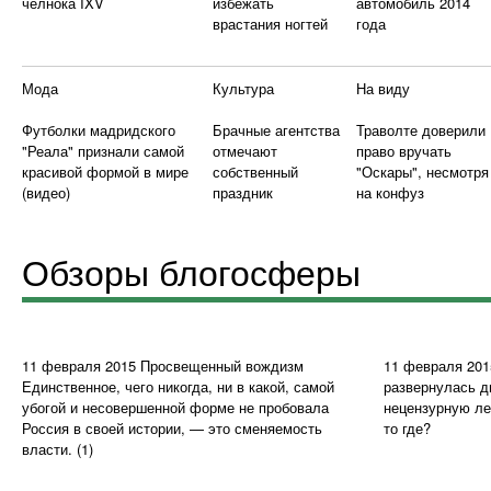
челнока IXV
избежать
автомобиль 2014
врастания ногтей
года
Мода
Культура
На виду
Футболки мадридского
Брачные агентства
Траволте доверили
"Реала" признали самой
отмечают
право вручать
красивой формой в мире
собственный
"Оскары", несмотря
(видео)
праздник
на конфуз
Обзоры блогосферы
11 февраля 2015
Просвещенный вождизм
11 февраля 201
Единственное, чего никогда, ни в какой, самой
развернулась д
убогой и несовершенной форме не пробовала
нецензурную ле
Россия в своей истории, — это сменяемость
то где?
власти.
(1)