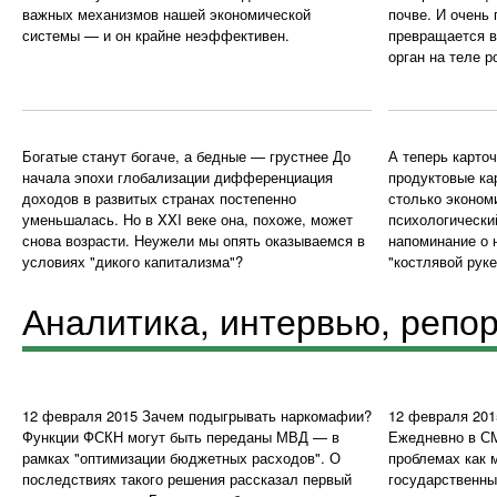
важных механизмов нашей экономической
почве. И очень
системы — и он крайне неэффективен.
превращается в
орган на теле р
Богатые станут богаче, а бедные — грустнее
До
А теперь карточ
начала эпохи глобализации дифференциация
продуктовые кар
доходов в развитых странах постепенно
столько эконом
уменьшалась. Но в XXI веке она, похоже, может
психологический
снова возрасти. Неужели мы опять оказываемся в
напоминание о 
условиях "дикого капитализма"?
"костлявой руке
Аналитика, интервью, репо
12 февраля 2015
Зачем подыгрывать наркомафии?
12 февраля 201
Функции ФСКН могут быть переданы МВД — в
Ежедневно в С
рамках "оптимизации бюджетных расходов". О
проблемах как м
последствиях такого решения рассказал первый
государственны