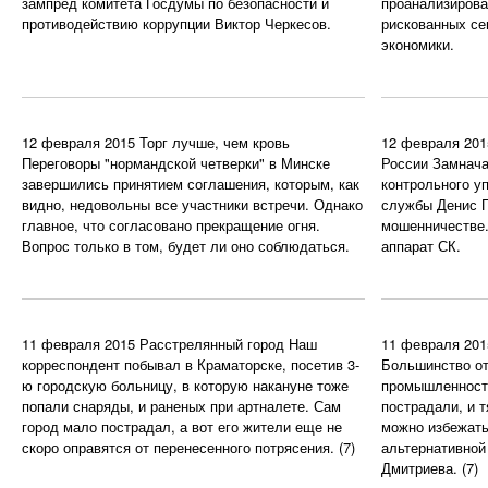
зампред комитета Госдумы по безопасности и
проанализирова
противодействию коррупции Виктор Черкесов.
рискованных се
экономики.
12 февраля 2015
Торг лучше, чем кровь
12 февраля 201
Переговоры "нормандской четверки" в Минске
России
Замнача
завершились принятием соглашения, которым, как
контрольного у
видно, недовольны все участники встречи. Однако
службы Денис Г
главное, что согласовано прекращение огня.
мошенничестве.
Вопрос только в том, будет ли оно соблюдаться.
аппарат СК.
11 февраля 2015
Расстрелянный город
Наш
11 февраля 201
корреспондент побывал в Краматорске, посетив 3-
Большинство от
ю городскую больницу, в которую накануне тоже
промышленности
попали снаряды, и раненых при артналете. Сам
пострадали, и 
город мало пострадал, а вот его жители еще не
можно избежать
скоро оправятся от перенесенного потрясения.
(7)
альтернативной
Дмитриева.
(7)