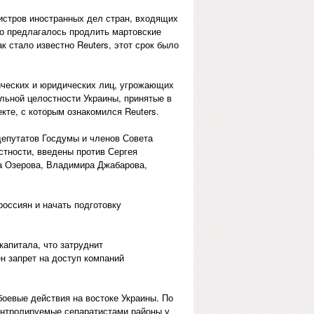
истров иностранных дел стран, входящих
ьно предлагалось продлить мартовские
к стало известно Reuters, этот срок было
ических и юридических лиц, угрожающих
льной целостности Украины, принятые в
екте, с которым ознакомился Reuters.
депутатов Госдумы и членов Совета
стности, введены против Сергея
а Озерова, Владимира Джабарова,
оссиян и начать подготовку
капитала, что затруднит
н запрет на доступ компаний
боевые действия на востоке Украины. По
контролируемые сепаратистами районы у