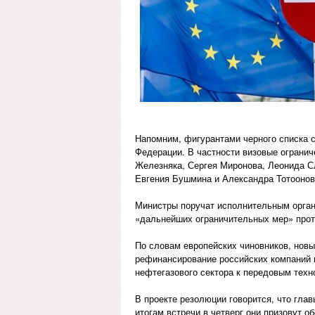
Напомним, фигурантами черного списка с
Федерации. В частности визовые огранич
Железняка, Сергея Миронова, Леонида С
Евгения Бушмина и Александра Тотоонов
Министры поручат исполнительным орган
«дальнейших ограничительных мер» проти
По словам европейских чиновников, новы
рефинансирование российских компаний и
нефтегазового сектора к передовым техн
В проекте резолюции говорится, что гла
итогам встречи в четверг они призовут 