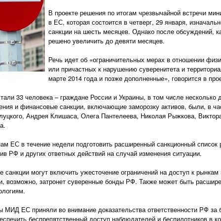
В проекте решения по итогам чрезвычайной встречи мин
в ЕС, которая состоится в четверг, 29 января, изначал
санкции на шесть месяцев. Однако после обсуждений, ка
решено увеличить до девяти месяцев.
Речь идет об «ограничительных мерах в отношении физ
или причастных к нарушению суверенитета и территориа
марте 2014 года и позже дополненные», говорится в про
тали 33 человека – граждане России и Украины, в том числе несколько 
ения и финансовые санкции, включающие заморозку активов, были, в ча
луцкого, Андрея Клишаса, Олега Пантелеева, Николая Рыжкова, Виктор
а.
ам ЕС в течение недели подготовить расширенный санкционный список р
в РФ и других ответных действий на случай изменения ситуации.
е санкции могут включить ужесточение ограничений на доступ к рынкам 
, возможно, затронет суверенные бонды РФ. Также может быть расшире
ологиям.
вы МИД ЕС приняли во внимание доказательства ответственности РФ за 
обеспечить беспрепятственный доступ наблюдателей и беспилотников в 